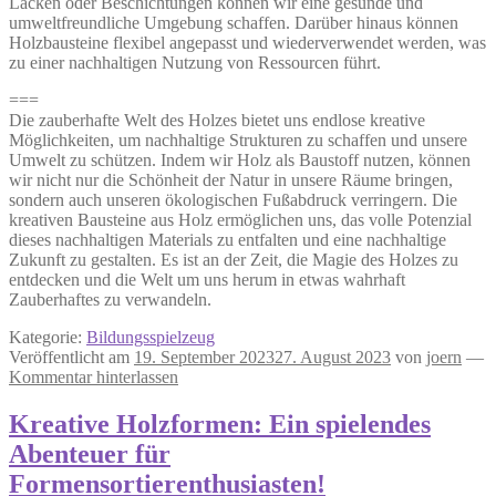
Lacken oder Beschichtungen können wir eine gesunde und
umweltfreundliche Umgebung schaffen. Darüber hinaus können
Holzbausteine flexibel angepasst und wiederverwendet werden, was
zu einer nachhaltigen Nutzung von Ressourcen führt.
===
Die zauberhafte Welt des Holzes bietet uns endlose kreative
Möglichkeiten, um nachhaltige Strukturen zu schaffen und unsere
Umwelt zu schützen. Indem wir Holz als Baustoff nutzen, können
wir nicht nur die Schönheit der Natur in unsere Räume bringen,
sondern auch unseren ökologischen Fußabdruck verringern. Die
kreativen Bausteine aus Holz ermöglichen uns, das volle Potenzial
dieses nachhaltigen Materials zu entfalten und eine nachhaltige
Zukunft zu gestalten. Es ist an der Zeit, die Magie des Holzes zu
entdecken und die Welt um uns herum in etwas wahrhaft
Zauberhaftes zu verwandeln.
Kategorie:
Bildungsspielzeug
Veröffentlicht am
19. September 2023
27. August 2023
von
joern
—
Kommentar hinterlassen
Kreative Holzformen: Ein spielendes
Abenteuer für
Formensortierenthusiasten!