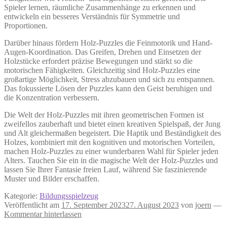
Spieler lernen, räumliche Zusammenhänge zu erkennen und
entwickeln ein besseres Verständnis für Symmetrie und
Proportionen.
Darüber hinaus fördern Holz-Puzzles die Feinmotorik und Hand-
Augen-Koordination. Das Greifen, Drehen und Einsetzen der
Holzstücke erfordert präzise Bewegungen und stärkt so die
motorischen Fähigkeiten. Gleichzeitig sind Holz-Puzzles eine
großartige Möglichkeit, Stress abzubauen und sich zu entspannen.
Das fokussierte Lösen der Puzzles kann den Geist beruhigen und
die Konzentration verbessern.
Die Welt der Holz-Puzzles mit ihren geometrischen Formen ist
zweifellos zauberhaft und bietet einen kreativen Spielspaß, der Jung
und Alt gleichermaßen begeistert. Die Haptik und Beständigkeit des
Holzes, kombiniert mit den kognitiven und motorischen Vorteilen,
machen Holz-Puzzles zu einer wunderbaren Wahl für Spieler jeden
Alters. Tauchen Sie ein in die magische Welt der Holz-Puzzles und
lassen Sie Ihrer Fantasie freien Lauf, während Sie faszinierende
Muster und Bilder erschaffen.
Kategorie:
Bildungsspielzeug
Veröffentlicht am
17. September 2023
27. August 2023
von
joern
—
Kommentar hinterlassen