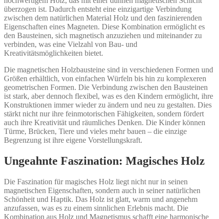
hochwertigem Holz, das mit einer dünnen magnetischen Schicht
überzogen ist. Dadurch entsteht eine einzigartige Verbindung
zwischen dem natürlichen Material Holz und den faszinierenden
Eigenschaften eines Magneten. Diese Kombination ermöglicht es
den Bausteinen, sich magnetisch anzuziehen und miteinander zu
verbinden, was eine Vielzahl von Bau- und
Kreativitätsmöglichkeiten bietet.
Die magnetischen Holzbausteine sind in verschiedenen Formen und
Größen erhältlich, von einfachen Würfeln bis hin zu komplexeren
geometrischen Formen. Die Verbindung zwischen den Bausteinen
ist stark, aber dennoch flexibel, was es den Kindern ermöglicht, ihre
Konstruktionen immer wieder zu ändern und neu zu gestalten. Dies
stärkt nicht nur ihre feinmotorischen Fähigkeiten, sondern fördert
auch ihre Kreativität und räumliches Denken. Die Kinder können
Türme, Brücken, Tiere und vieles mehr bauen – die einzige
Begrenzung ist ihre eigene Vorstellungskraft.
Ungeahnte Faszination: Magisches Holz
Die Faszination für magisches Holz liegt nicht nur in seinen
magnetischen Eigenschaften, sondern auch in seiner natürlichen
Schönheit und Haptik. Das Holz ist glatt, warm und angenehm
anzufassen, was es zu einem sinnlichen Erlebnis macht. Die
Kombination aus Holz und Magnetismus schafft eine harmonische