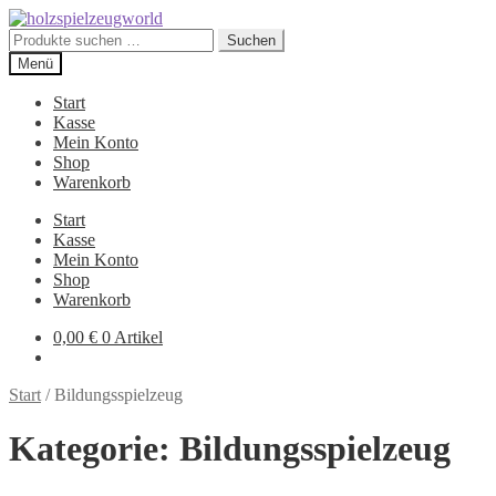
Zur
Zum
Navigation
Inhalt
Suchen
Suchen
springen
springen
nach:
Menü
Start
Kasse
Mein Konto
Shop
Warenkorb
Start
Kasse
Mein Konto
Shop
Warenkorb
0,00
€
0 Artikel
Start
/
Bildungsspielzeug
Kategorie:
Bildungsspielzeug