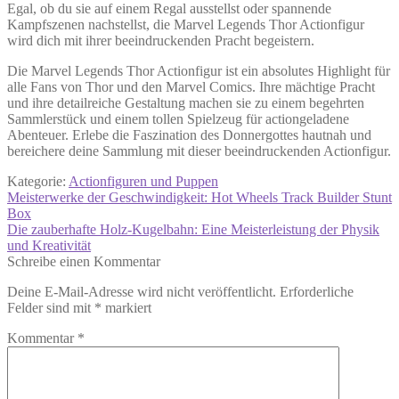
Egal, ob du sie auf einem Regal ausstellst oder spannende
Kampfszenen nachstellst, die Marvel Legends Thor Actionfigur
wird dich mit ihrer beeindruckenden Pracht begeistern.
Die Marvel Legends Thor Actionfigur ist ein absolutes Highlight für
alle Fans von Thor und den Marvel Comics. Ihre mächtige Pracht
und ihre detailreiche Gestaltung machen sie zu einem begehrten
Sammlerstück und einem tollen Spielzeug für actiongeladene
Abenteuer. Erlebe die Faszination des Donnergottes hautnah und
bereichere deine Sammlung mit dieser beeindruckenden Actionfigur.
Kategorie:
Actionfiguren und Puppen
Beitragsnavigation
Vorheriger
Meisterwerke der Geschwindigkeit: Hot Wheels Track Builder Stunt
Beitrag:
Box
Nächster
Die zauberhafte Holz-Kugelbahn: Eine Meisterleistung der Physik
Beitrag:
und Kreativität
Schreibe einen Kommentar
Deine E-Mail-Adresse wird nicht veröffentlicht.
Erforderliche
Felder sind mit
*
markiert
Kommentar
*