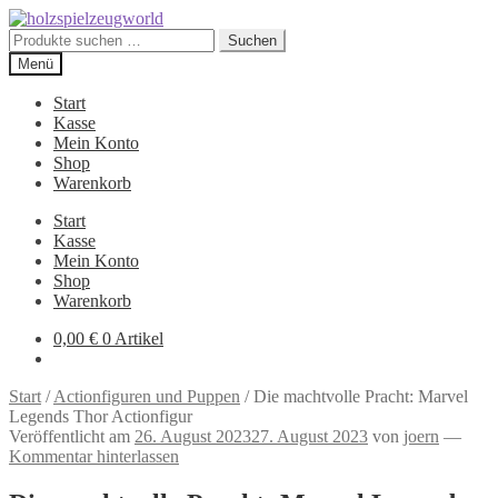
Zur
Zum
Navigation
Inhalt
Suchen
Suchen
springen
springen
nach:
Menü
Start
Kasse
Mein Konto
Shop
Warenkorb
Start
Kasse
Mein Konto
Shop
Warenkorb
0,00
€
0 Artikel
Start
/
Actionfiguren und Puppen
/
Die machtvolle Pracht: Marvel
Legends Thor Actionfigur
Veröffentlicht am
26. August 2023
27. August 2023
von
joern
—
Kommentar hinterlassen