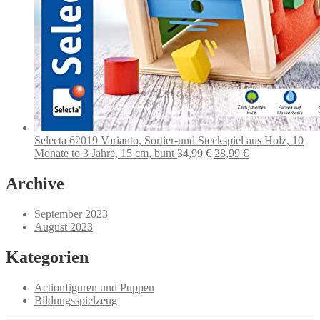
Selecta 62019 Varianto, Sortier-und Steckspiel aus Holz, 10
Ursprünglicher
Aktueller
Monate to 3 Jahre, 15 cm, bunt
34,99
€
28,99
€
Preis
Preis
war:
ist:
Archive
34,99 €
28,99 €.
September 2023
August 2023
Kategorien
Actionfiguren und Puppen
Bildungsspielzeug