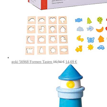
Ursprünglicher
Aktueller
goki 56968 Formen Tasten
16,94
€
14,69
€
Preis
Preis
war:
ist:
16,94 €
14,69 €.