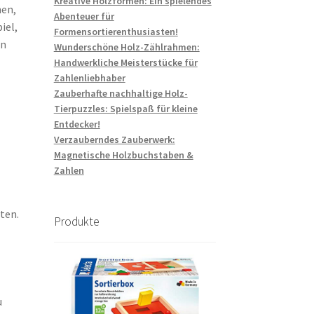
Kreative Holzformen: Ein spielendes
hen,
Abenteuer für
iel,
Formensortierenthusiasten!
rn
Wunderschöne Holz-Zählrahmen:
Handwerkliche Meisterstücke für
Zahlenliebhaber
Zauberhafte nachhaltige Holz-
Tierpuzzles: Spielspaß für kleine
Entdecker!
Verzauberndes Zauberwerk:
Magnetische Holzbuchstaben &
Zahlen
ten.
Produkte
n
u