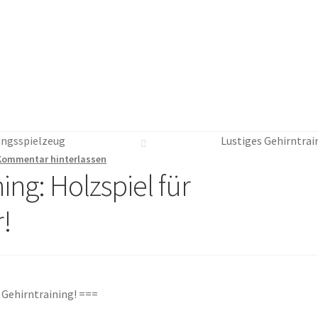
ungsspielzeug
Lustiges Gehirntrai
Kommentar hinterlassen
ing: Holzspiel für
!
 Gehirntraining! ===