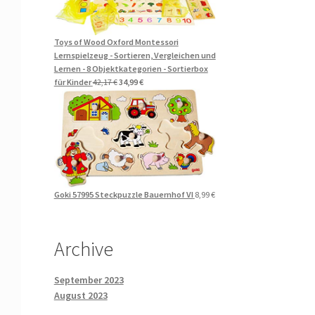
Toys of Wood Oxford Montessori
Lernspielzeug - Sortieren, Vergleichen und
Lernen - 8 Objektkategorien - Sortierbox
Ursprünglicher
Aktueller
für Kinder
42,17
€
34,99
€
Preis
Preis
war:
ist:
42,17 €
34,99 €.
Goki 57995 Steckpuzzle Bauernhof VI
8,99
€
Archive
September 2023
August 2023