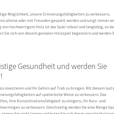
rtige Möglichkeit, unsere Erinnerungsfähigkeiten zu verbessern,
ann alleine oder mit Freunden gespielt werden und sorgt immer w
 von hochwertigem Holz ist das Spiel robust und langlebig, so da
en Sie sich von diesem genialen Holzspiel begeistern und werden S
geistige Gesundheit und werden Sie
!
t zu investieren und Ihr Gehirn auf Trab zu bringen. Mit diesem lust
innerungsfähigkeiten auf spielerische Weise zu verbessern. Das
lfen, Ihre Konzentrationsfähigkeit zu steigern, Ihr Kurz- und
nkvermögen zu verbessern. Gleichzeitig werden Sie eine Menge Sp
ögern Sie nicht länger und holen Sie sich dieses geniale Holzspie