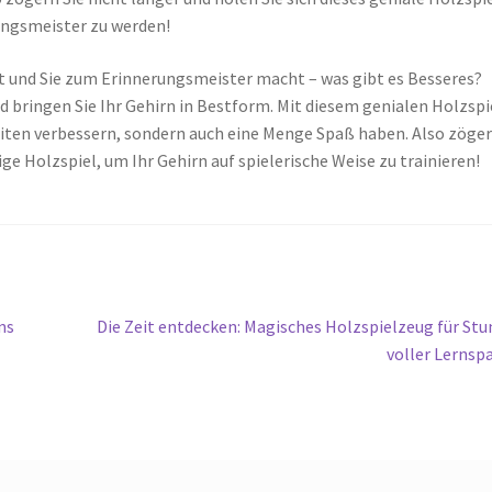
ungsmeister zu werden!
iert und Sie zum Erinnerungsmeister macht – was gibt es Besseres?
nd bringen Sie Ihr Gehirn in Bestform. Mit diesem genialen Holzspi
eiten verbessern, sondern auch eine Menge Spaß haben. Also zöge
tige Holzspiel, um Ihr Gehirn auf spielerische Weise zu trainieren!
Nächster
ns
Die Zeit entdecken: Magisches Holzspielzeug für St
Beitrag:
voller Lernsp