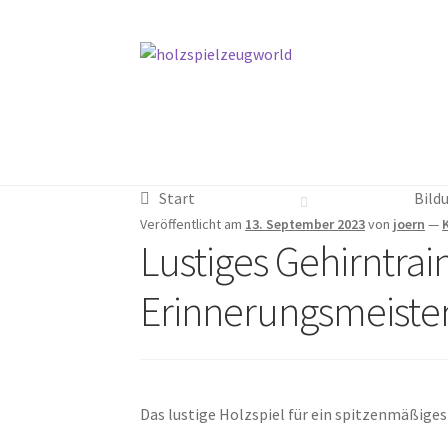
Zur
Zum
Navigation
Inhalt
springen
springen
Start
Start
Kasse
Kasse
Mein Konto
Mein Konto
Shop
Shop
Warenkorb
Warenkorb
Start
Bild
Veröffentlicht am
13. September 2023
von
joern
—
Lustiges Gehirntrain
Erinnerungsmeister
Das lustige Holzspiel für ein spitzenmäßiges