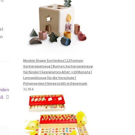
15,99 €
el
rn
Mushie Shape Sortierbox | 12 Formen
Sortierspielzeug | Buntes Sortierspielzeug
für Kinder | Geeignetes Alter: +10 Monate |
Lernspielzeug für die Vorschule |
Polypropylen | Hergestellt in Dänemark
unden
32,96
€
aß