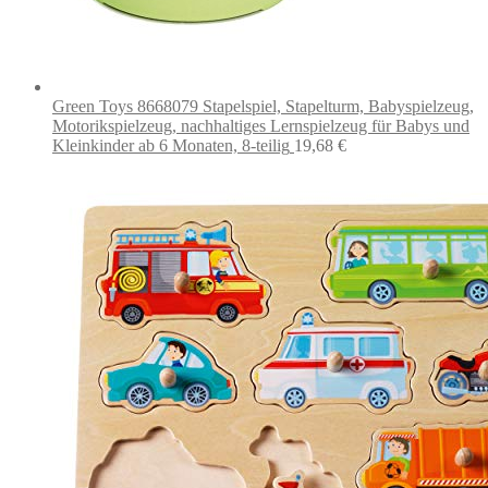
Green Toys 8668079 Stapelspiel, Stapelturm, Babyspielzeug,
Motorikspielzeug, nachhaltiges Lernspielzeug für Babys und
Kleinkinder ab 6 Monaten, 8-teilig
19,68
€