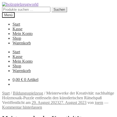
Zur
Zum
Navigation
Inhalt
Suchen
Suchen
springen
springen
nach:
Menü
Start
Kasse
Mein Konto
Shop
Warenkorb
Start
Kasse
Mein Konto
Shop
Warenkorb
0,00
€
0 Artikel
Start
/
Bildungsspielzeug
/
Meisterwerke der Kreativität: nachhaltige
Holzmosaik-Puzzle entfesseln den künstlerischen Rätselspaß
Veröffentlicht am
29. August 2023
27. August 2023
von
joern
—
Kommentar hinterlassen