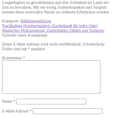
Langlebigkeit zu gewährleisten und ihre Schönheit im Laufe der
Zeit zu bewahren. Mit ein wenig Aufmerksamkeit und Sorgfalt
können diese wertvollen Stücke zu zeitlosen Erbstücken werden.
Kategorie:
Bildungsspielzeug
Beitragsnavigation
Vorheriger
Nachhaltige Holzbuchstaben: Knobelspaß für jedes Alter!
Beitrag:
Nächster
Magisches Holzspielzeug: Zauberhaftes Zählen und Sortieren
Beitrag:
Schreibe einen Kommentar
Deine E-Mail-Adresse wird nicht veröffentlicht.
Erforderliche
Felder sind mit
*
markiert
Kommentar
*
Name
*
E-Mail-Adresse
*