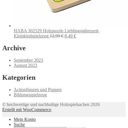
HABA 302529 Holzpuzzle Lieblingsjahreszeit,
Ursprünglicher
Aktueller
Kleinkindspielzeug
12,99
€
8,49
€
Preis
Preis
war:
ist:
Archive
12,99 €
8,49 €.
September 2023
August 2023
Kategorien
Actionfiguren und Puppen
Bildungsspielzeug
© hochwertige und nachhaltige Holzspielsachen 2026
Erstellt mit WooCommerce
.
Mein Konto
Suche