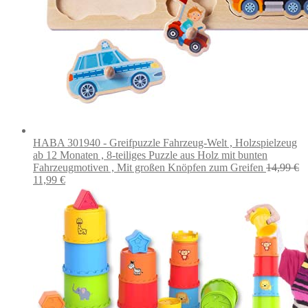
HABA 301940 - Greifpuzzle Fahrzeug-Welt , Holzspielzeug
ab 12 Monaten , 8-teiliges Puzzle aus Holz mit bunten
Fahrzeugmotiven , Mit großen Knöpfen zum Greifen
14,99
€
Ursprünglicher
Aktueller
11,99
€
Preis
Preis
war:
ist:
14,99 €
11,99 €.