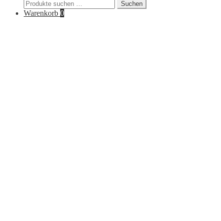
Suchen
Suchen
nach:
Warenkorb
0