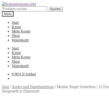
Zur
Zum
Navigation
Inhalt
Suchen
Suchen
springen
springen
nach:
Menü
Start
Kasse
Mein Konto
Shop
Warenkorb
Start
Kasse
Mein Konto
Shop
Warenkorb
0,00
€
0 Artikel
Start
/
Sortier und Stapelspielzeug
/
Mushie Shape Sortierbox | 12 Form
Hergestellt in Dänemark