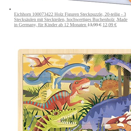
Eichhorn 100073422 Holz Figuren Steckpuzzle, 20-teilig - 3
Stecksäulen mit Steckteilen, hochwertiges Buchenholz ,Made
Ursprünglicher
Aktuell
in Germany, für Kinder ab 12 Monaten
13,99
€
12,09
€
Preis
Preis
war:
ist:
13,99 €
12,09 €