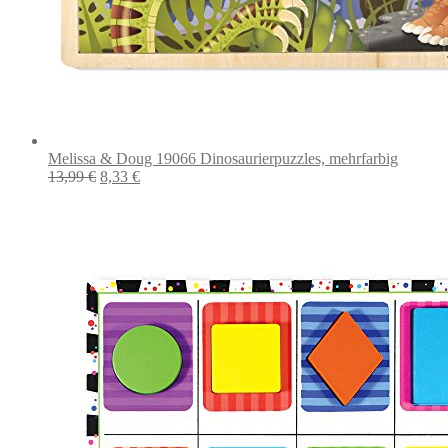
Melissa & Doug 19066 Dinosaurierpuzzles, mehrfarbig
Ursprünglicher
Aktueller
13,99
€
8,33
€
Preis
Preis
war:
ist:
13,99 €
8,33 €.