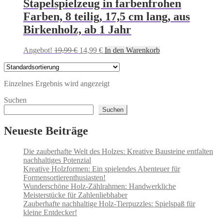
Stapelspielzeug in farbenfrohen
Farben, 8 teilig, 17,5 cm lang, aus
Birkenholz, ab 1 Jahr
Ursprünglicher
Aktueller
Angebot!
19,99
€
14,99
€
In den Warenkorb
Preis
Preis
war:
ist:
19,99 €
14,99 €.
Einzelnes Ergebnis wird angezeigt
Suchen
Suchen
Neueste Beiträge
Die zauberhafte Welt des Holzes: Kreative Bausteine entfalten
nachhaltiges Potenzial
Kreative Holzformen: Ein spielendes Abenteuer für
Formensortierenthusiasten!
Wunderschöne Holz-Zählrahmen: Handwerkliche
Meisterstücke für Zahlenliebhaber
Zauberhafte nachhaltige Holz-Tierpuzzles: Spielspaß für
kleine Entdecker!