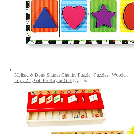
Melissa & Doug Shapes Chunky Puzzle , Puzzles , Wooden
Toy , 2+ , Gift for Boy or Girl
17,81
€