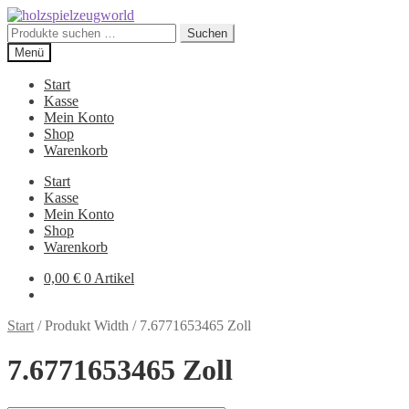
Zur
Zum
Navigation
Inhalt
Suchen
Suchen
springen
springen
nach:
Menü
Start
Kasse
Mein Konto
Shop
Warenkorb
Start
Kasse
Mein Konto
Shop
Warenkorb
0,00
€
0 Artikel
Start
/
Produkt Width
/
7.6771653465 Zoll
7.6771653465 Zoll