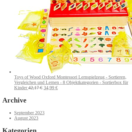
Toys of Wood Oxford Montessori Lernspielzeug - Sortieren,
Vergleichen und Lernen - 8 Objektkategorien - Sortierbox für
Ursprünglicher
Aktueller
Kinder
42,17
€
34,99
€
Preis
Preis
war:
ist:
Archive
42,17 €
34,99 €.
September 2023
August 2023
Kategorien