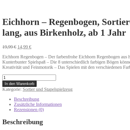
Eichhorn – Regenbogen, Sortier-
lang, aus Birkenholz, ab 1 Jahr
Ursprünglicher
Aktueller
19,99
€
14,99
€
Preis
Preis
Eichhorn Regenbogen – Der farbenfrohe Eichhorn Regenbogen aus hoc
war:
ist:
Kunterbunter Spielspaß – Die 8 unterschiedlich farbigen Bögen können
19,99 €
14,99 €.
Kreativität und Feinmotorik – Das Spielen mit den verschiedenen Farbe
Eichhorn
-
In den Warenkorb
Regenbogen,
Kategorie:
Sortier und Stapelspielzeug
Sortier-
und
Beschreibung
Stapelspielzeug
Zusätzliche Informationen
in
Rezensionen (0)
farbenfrohen
Farben,
Beschreibung
8
teilig,