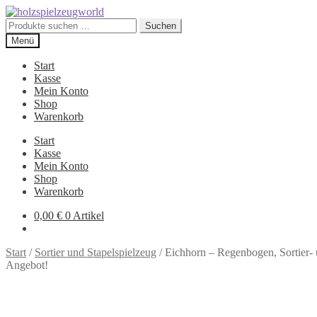
Zur
Zum
Navigation
Inhalt
Suchen
Suchen
springen
springen
nach:
Menü
Start
Kasse
Mein Konto
Shop
Warenkorb
Start
Kasse
Mein Konto
Shop
Warenkorb
0,00
€
0 Artikel
Start
/
Sortier und Stapelspielzeug
/
Eichhorn – Regenbogen, Sortier- u
Angebot!