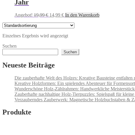
Jahr
Ursprünglicher
Aktueller
Angebot!
19,99
€
14,99
€
In den Warenkorb
Preis
Preis
war:
ist:
19,99 €
14,99 €.
Einzelnes Ergebnis wird angezeigt
Suchen
Suchen
Neueste Beiträge
Die zauberhafte Welt des Holzes: Kreative Bausteine entfalten 
Kreative Holzformen: Ein spielendes Abenteuer für Formensorti
Wunderschöne Holz-Zählrahmen: Handwerkliche Meisterstücke
Zauberhafte nachhaltige Holz-Tierpuzzles: Spielspaß für kleine
Verzauberndes Zauberwerk: Magnetische Holzbuchstaben & Z
Produkte