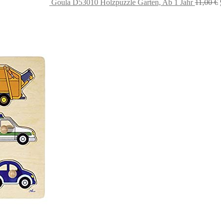
Goula D53010 Holzpuzzle Garten, Ab 1 Jahr
11,00
€