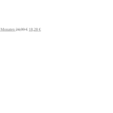
2 Monaten
24,99
€
18,28
€