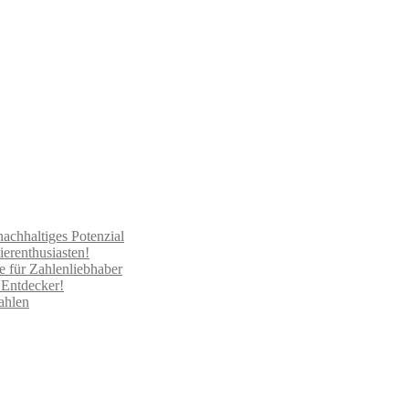
nachhaltiges Potenzial
erenthusiasten!
 für Zahlenliebhaber
 Entdecker!
ahlen