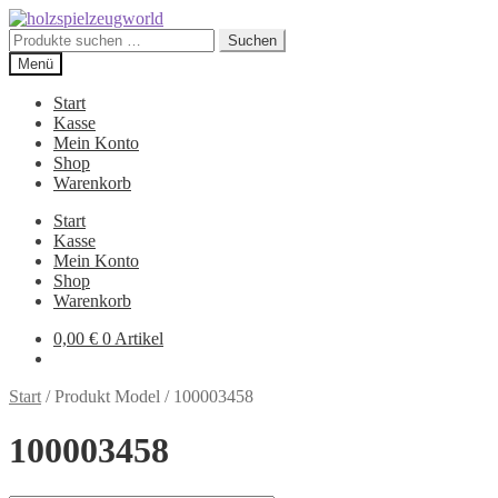
Zur
Zum
Navigation
Inhalt
Suchen
Suchen
springen
springen
nach:
Menü
Start
Kasse
Mein Konto
Shop
Warenkorb
Start
Kasse
Mein Konto
Shop
Warenkorb
0,00
€
0 Artikel
Start
/
Produkt Model
/
100003458
100003458