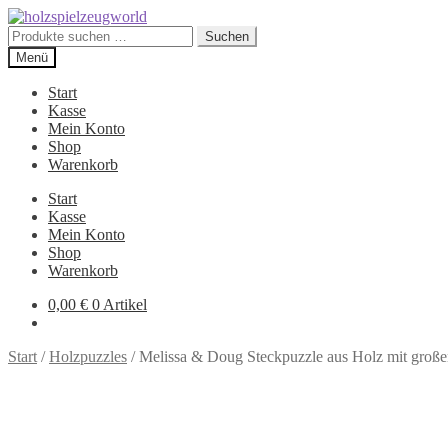
Zur
Zum
Navigation
Inhalt
Suchen
Suchen
springen
springen
nach:
Menü
Start
Kasse
Mein Konto
Shop
Warenkorb
Start
Kasse
Mein Konto
Shop
Warenkorb
0,00
€
0 Artikel
Start
/
Holzpuzzles
/
Melissa & Doug Steckpuzzle aus Holz mit groß