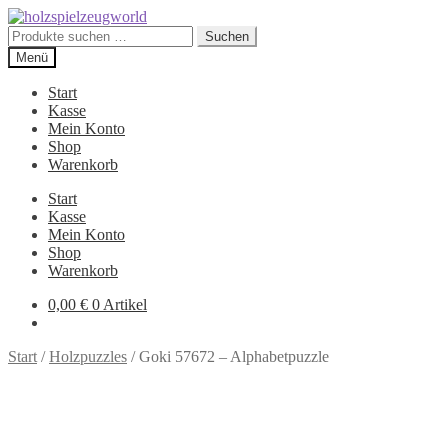
Zur
Zum
Navigation
Inhalt
Suchen
Suchen
springen
springen
nach:
Menü
Start
Kasse
Mein Konto
Shop
Warenkorb
Start
Kasse
Mein Konto
Shop
Warenkorb
0,00
€
0 Artikel
Start
/
Holzpuzzles
/
Goki 57672 – Alphabetpuzzle