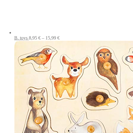
Preisspanne:
B. toys
8,95
€
–
15,99
€
8,95 €
bis
15,99 €