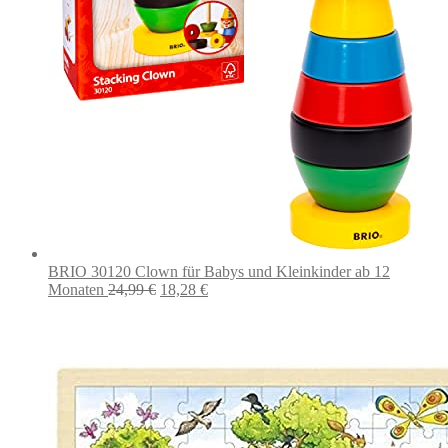
BRIO 30120 Clown für Babys und Kleinkinder ab 12
Ursprünglicher
Aktueller
Monaten
24,99
€
18,28
€
Preis
Preis
war:
ist:
24,99 €
18,28 €.