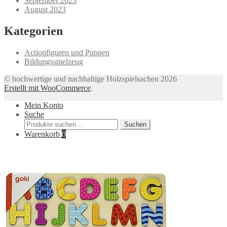
September 2023
August 2023
Kategorien
Actionfiguren und Puppen
Bildungsspielzeug
© hochwertige und nachhaltige Holzspielsachen 2026
Erstellt mit WooCommerce
.
Mein Konto
Suche
Suchen
Suchen
nach:
Warenkorb
0