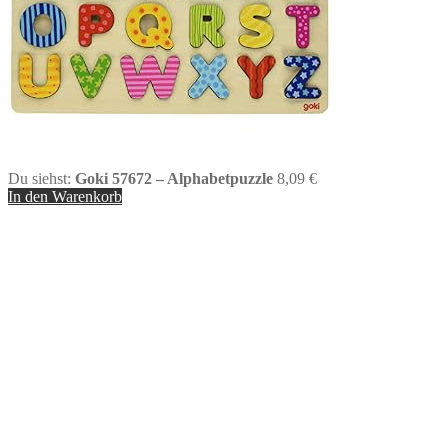
Du siehst:
Goki 57672 – Alphabetpuzzle
8,09
€
In den Warenkorb