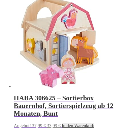
war:
ist:
12,99 €
8,49 €.
HABA 306625 – Sortierbox
Bauernhof, Sortierspielzeug ab 12
Monaten, Bunt
Ursprünglicher
Aktueller
Angebot!
37,99
€
33,99
€
In den Warenkorb