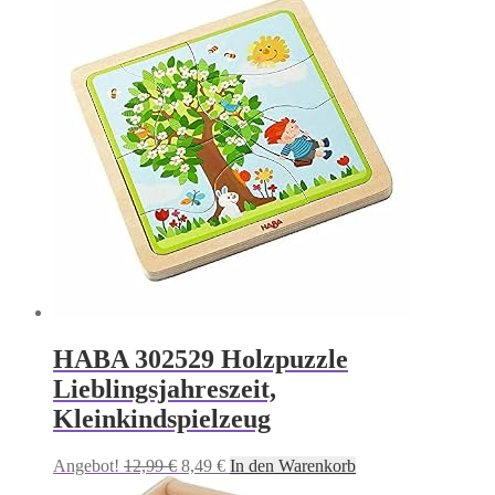
11,00 €
9,24 €.
HABA 302529 Holzpuzzle
Lieblingsjahreszeit,
Kleinkindspielzeug
Ursprünglicher
Aktueller
Angebot!
12,99
€
8,49
€
In den Warenkorb
Preis
Preis