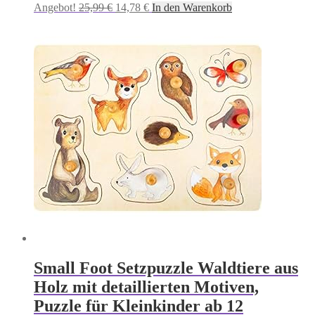
Ursprünglicher
Aktueller
Angebot!
25,99
€
14,78
€
In den Warenkorb
Preis
Preis
war:
ist:
25,99 €
14,78 €.
Small Foot Setzpuzzle Waldtiere aus
Holz mit detaillierten Motiven,
Puzzle für Kleinkinder ab 12