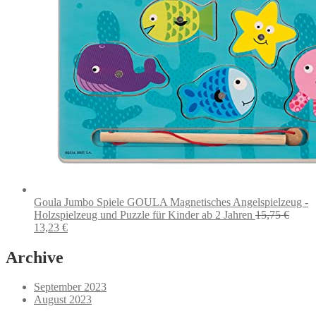
Goula Jumbo Spiele GOULA Magnetisches Angelspielzeug -
Holzspielzeug und Puzzle für Kinder ab 2 Jahren
15,75
€
Ursprünglicher
Aktueller
13,23
€
Preis
Preis
war:
ist:
Archive
15,75 €
13,23 €.
September 2023
August 2023