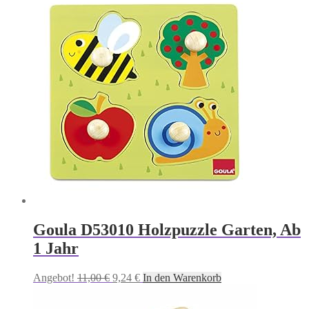
Goula D53010 Holzpuzzle Garten, Ab
1 Jahr
Ursprünglicher
Aktueller
Angebot!
11,00
€
9,24
€
In den Warenkorb
Preis
Preis
war:
ist: