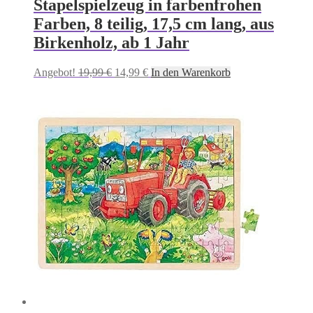
Stapelspielzeug in farbenfrohen
Farben, 8 teilig, 17,5 cm lang, aus
Birkenholz, ab 1 Jahr
Ursprünglicher
Aktueller
Angebot!
19,99
€
14,99
€
In den Warenkorb
Preis
Preis
war:
ist:
19,99 €
14,99 €.