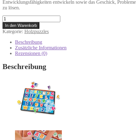
Entwicklungsfähigkeiten entwickeln sowie das Geschick, Probleme
zu lösen.
Melissa
&
In den Warenkorb
Doug
Kategorie:
Holzpuzzles
33010
Blue's
Beschreibung
Clues
Zusätzliche Informationen
&
Rezensionen (0)
You
Dickes
Beschreibung
Holzpuzzle
–
Alphabet,
Mehrfarbig
Menge