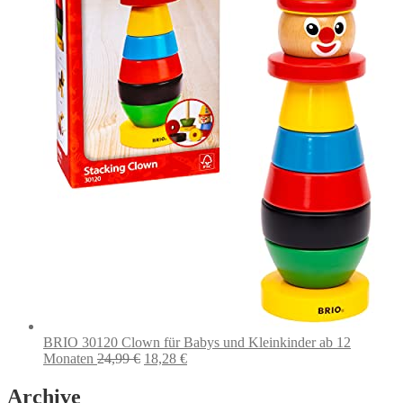
BRIO 30120 Clown für Babys und Kleinkinder ab 12
Ursprünglicher
Aktueller
Monaten
24,99
€
18,28
€
Preis
Preis
war:
ist:
Archive