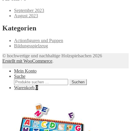
24,99 €
18,28 €.
September 2023
August 2023
Kategorien
Actionfiguren und Puppen
Bildungsspielzeug
© hochwertige und nachhaltige Holzspielsachen 2026
Erstellt mit WooCommerce
.
Mein Konto
Suche
Suchen
Suchen
nach:
Warenkorb
0