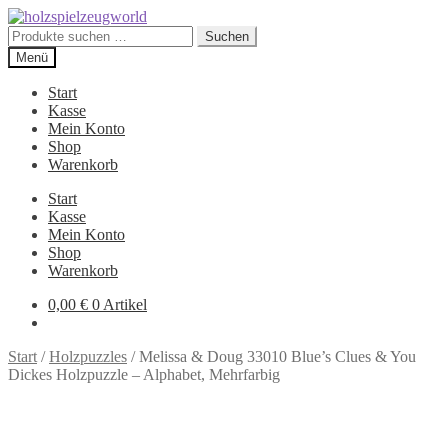
Zur
Zum
Navigation
Inhalt
Suchen
Suchen
springen
springen
nach:
Menü
Start
Kasse
Mein Konto
Shop
Warenkorb
Start
Kasse
Mein Konto
Shop
Warenkorb
0,00
€
0 Artikel
Start
/
Holzpuzzles
/
Melissa & Doug 33010 Blue’s Clues & You
Dickes Holzpuzzle – Alphabet, Mehrfarbig