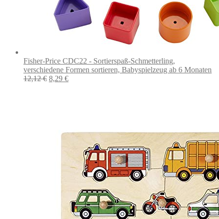
Fisher-Price CDC22 - Sortierspaß-Schmetterling,
verschiedene Formen sortieren, Babyspielzeug ab 6 Monaten
Ursprünglicher
Aktueller
12,12
€
8,29
€
Preis
Preis
war:
ist:
12,12 €
8,29 €.