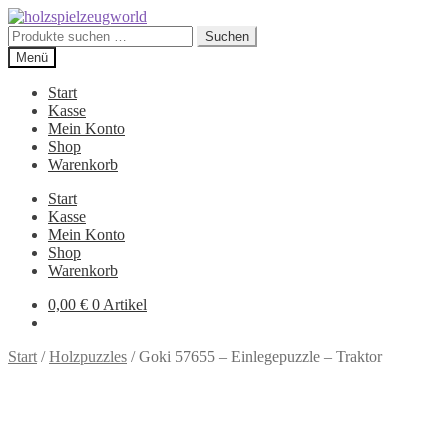
Zur
Zum
Navigation
Inhalt
Suchen
Suchen
springen
springen
nach:
Menü
Start
Kasse
Mein Konto
Shop
Warenkorb
Start
Kasse
Mein Konto
Shop
Warenkorb
0,00
€
0 Artikel
Start
/
Holzpuzzles
/
Goki 57655 – Einlegepuzzle – Traktor