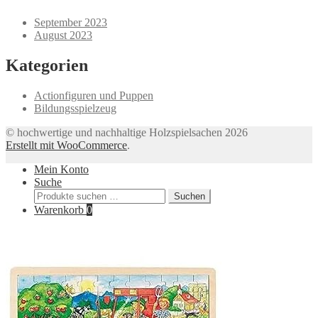
September 2023
August 2023
Kategorien
Actionfiguren und Puppen
Bildungsspielzeug
© hochwertige und nachhaltige Holzspielsachen 2026
Erstellt mit WooCommerce
.
Mein Konto
Suche
Suchen
Suchen
nach:
Warenkorb
0