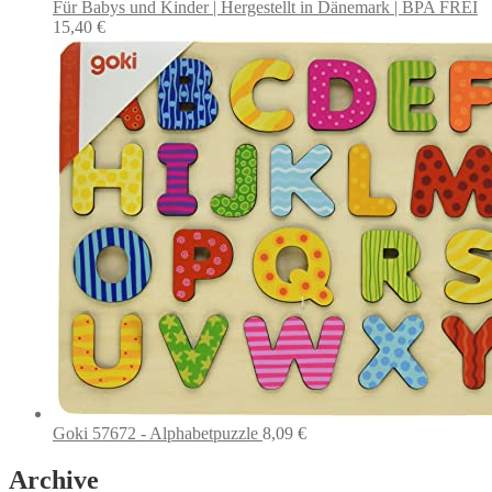
Für Babys und Kinder | Hergestellt in Dänemark | BPA FREI
15,40
€
Goki 57672 - Alphabetpuzzle
8,09
€
Archive