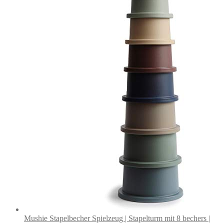
Mushie Stapelbecher Spielzeug | Stapelturm mit 8 bechers |