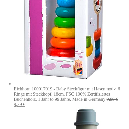
Eichhorn 100017019 - Baby Steckfigur mit Hasenmotiv, 6
Ringe mit Steckkopf, 18cm, FSC 100% Zertifiziertes
Buchenholz, 1 Jahr to 99 Jahre, Made in Germany
9,99
€
Ursprünglicher
Aktueller
9,39
€
Preis
Preis
war:
ist:
9,99 €
9,39 €.