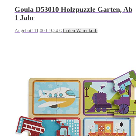
Goula D53010 Holzpuzzle Garten, Ab
1 Jahr
Ursprünglicher
Aktueller
Angebot!
11,00
€
9,24
€
In den Warenkorb
Preis
Preis
war:
ist:
11,00 €
9,24 €.