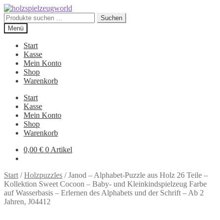
Zur
Zum
Navigation
Inhalt
Suchen
Suchen
springen
springen
nach:
Menü
Start
Kasse
Mein Konto
Shop
Warenkorb
Start
Kasse
Mein Konto
Shop
Warenkorb
0,00
€
0 Artikel
Start
/
Holzpuzzles
/
Janod – Alphabet-Puzzle aus Holz 26 Teile –
Kollektion Sweet Cocoon – Baby- und Kleinkindspielzeug Farbe
auf Wasserbasis – Erlernen des Alphabets und der Schrift – Ab 2
Jahren, J04412