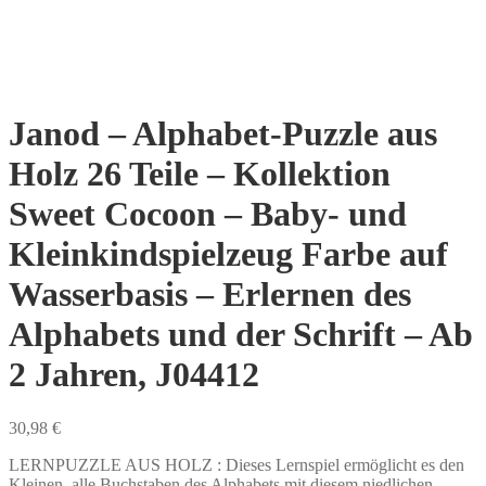
Janod – Alphabet-Puzzle aus
Holz 26 Teile – Kollektion
Sweet Cocoon – Baby- und
Kleinkindspielzeug Farbe auf
Wasserbasis – Erlernen des
Alphabets und der Schrift – Ab
2 Jahren, J04412
30,98
€
LERNPUZZLE AUS HOLZ : Dieses Lernspiel ermöglicht es den
Kleinen, alle Buchstaben des Alphabets mit diesem niedlichen