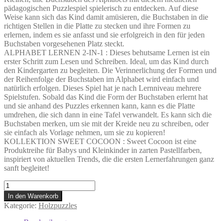
pädagogischen Puzzlespiel spielerisch zu entdecken. Auf diese
Weise kann sich das Kind damit amüsieren, die Buchstaben in die
richtigen Stellen in die Platte zu stecken und ihre Formen zu
erlernen, indem es sie anfasst und sie erfolgreich in den für jeden
Buchstaben vorgesehenen Platz steckt.
ALPHABET LERNEN 2-IN-1 : Dieses behutsame Lernen ist ein
erster Schritt zum Lesen und Schreiben. Ideal, um das Kind durch
den Kindergarten zu begleiten. Die Verinnerlichung der Formen und
der Reihenfolge der Buchstaben im Alphabet wird einfach und
natürlich erfolgen. Dieses Spiel hat je nach Lernniveau mehrere
Spielstufen. Sobald das Kind die Form der Buchstaben erlernt hat
und sie anhand des Puzzles erkennen kann, kann es die Platte
umdrehen, die sich dann in eine Tafel verwandelt. Es kann sich die
Buchstaben merken, um sie mit der Kreide neu zu schreiben, oder
sie einfach als Vorlage nehmen, um sie zu kopieren!
KOLLEKTION SWEET COCOON : Sweet Cocoon ist eine
Produktreihe für Babys und Kleinkinder in zarten Pastellfarben,
inspiriert von aktuellen Trends, die die ersten Lernerfahrungen ganz
sanft begleitet!
Janod
-
In den Warenkorb
Alphabet-
Kategorie:
Holzpuzzles
Puzzle
aus