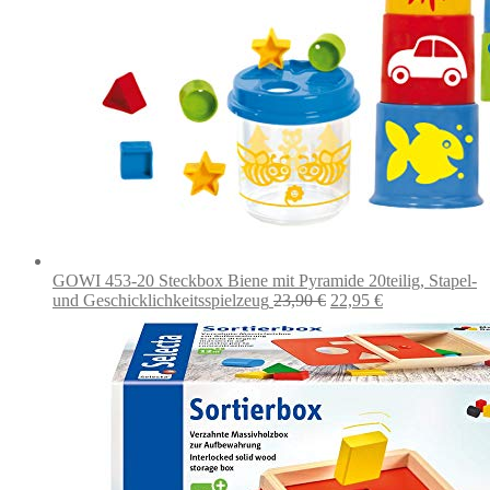
GOWI 453-20 Steckbox Biene mit Pyramide 20teilig, Stapel-
Ursprünglicher
Aktueller
und Geschicklichkeitsspielzeug
23,90
€
22,95
€
Preis
Preis
war:
ist:
23,90 €
22,95 €.