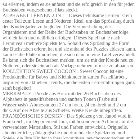
zu erlernen, indem es sie anfasst und sie erfolgreich in den für jeden
Buchstaben vorgesehenen Platz steckt.
ALPHABET LERNEN 2-IN-1 : Dieses behutsame Lernen ist ein
erster Teil zum Lesen und Notieren. Ideal, um das Sprössling durch
den Kindergarten zu begleiten. Die Verinnerlichung der
Organisieren und der Reihe der Buchstaben im Buchstabenfolge
wird einfach und natürlich erfolgen. Dieses Spiel hat je nach
Lernniveau mehrere Spielstufen. Sobald das Sprössling die Form
der Buchstaben erlernt hat und sie anhand des Puzzles ablesen kann,
kann es die Platte umdrehen, die sich dann in eine Tafel verwandelt.
Es kann sich die Buchstaben merken, um sie mit der Kreide neu zu
Notieren, oder sie einfach als Vorlage nehmen, um sie zu abpausen!
KOLLEKTION SWEET COCOON : Sweet Cocoon ist eine
Produktreihe für Babys und Kleinkinder in zarten Pastellfarben,
inspiriert von aktuellen Trends, die die ersten Lernerfahrungen ganz
sanft begleitet!
MERKMALE : Puzzle aus Holz mit den 26 Buchstaben des
Alphabets in pastellfarbenen und sanften Tönen (Farbe auf
Wasserbasis). Abmessungen 27 cm hoch, 24 cm breit und 2 cm
dick. Auf der Abseite aus Schiefer. Weiße Kreide inbegriffen.
FRANZÖSISCHES DESIGN : Das Spielzeug von Janod wird in
Frankreich, im Departement Jura, mit besonderem Achtung auf die
verwendeten Materialien, Stil und Farben entwickelt. Originelle,
abenteuerliche, pädagogische und durchdachte Spielzeuge und
Spiele, die Ihre Kinder in ihrer kognitiven, psychomotorischen und