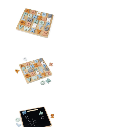
J04412
Menge