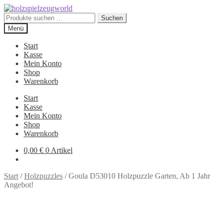
Zur
Zum
Navigation
Inhalt
Suchen
Suchen
springen
springen
nach:
Menü
Start
Kasse
Mein Konto
Shop
Warenkorb
Start
Kasse
Mein Konto
Shop
Warenkorb
0,00
€
0 Artikel
Start
/
Holzpuzzles
/
Goula D53010 Holzpuzzle Garten, Ab 1 Jahr
Angebot!