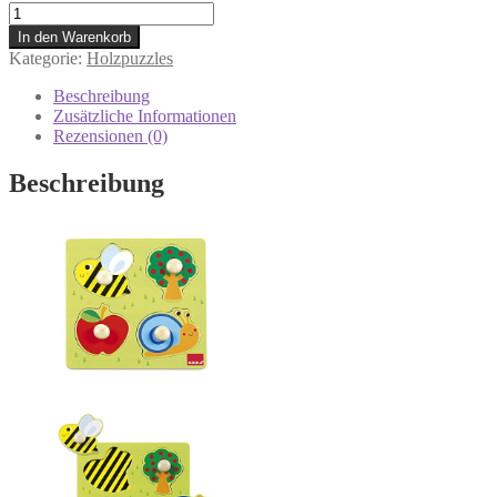
Goula
D53010
In den Warenkorb
Holzpuzzle
Kategorie:
Holzpuzzles
Garten,
Ab
Beschreibung
1
Zusätzliche Informationen
Jahr
Rezensionen (0)
Menge
Beschreibung