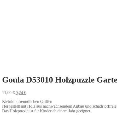
Goula D53010 Holzpuzzle Garte
Ursprünglicher
Aktueller
11,00
€
9,24
€
Preis
Preis
Kleinkindfreundlichen Griffen
war:
ist:
Hergestellt mit Holz aus nachwachsendem Anbau und schadstofffreie
11,00 €
9,24 €.
Das Holzpuzzle ist für Kinder ab einem Jahr geeignet.