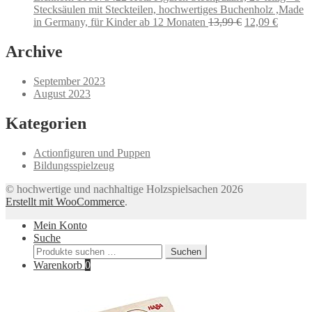
Stecksäulen mit Steckteilen, hochwertiges Buchenholz ,Made
Ursprünglicher
Aktuell
in Germany, für Kinder ab 12 Monaten
13,99
€
12,09
€
Preis
Preis
war:
ist:
Archive
13,99 €
12,09 €
September 2023
August 2023
Kategorien
Actionfiguren und Puppen
Bildungsspielzeug
© hochwertige und nachhaltige Holzspielsachen 2026
Erstellt mit WooCommerce
.
Mein Konto
Suche
Suchen
Suchen
nach:
Warenkorb
0