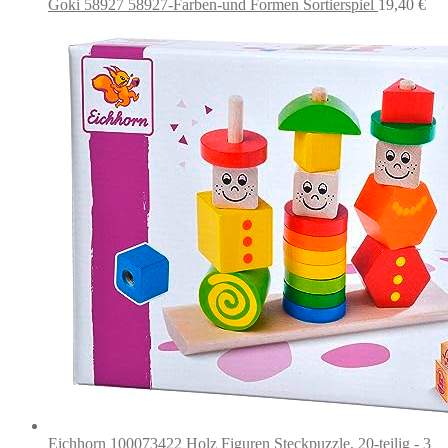
Goki 58927 58927-Farben-und Formen Sortierspiel
19,40
€
Eichhorn 100073422 Holz Figuren Steckpuzzle, 20-teilig - 3