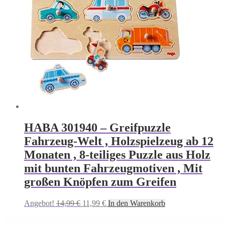
HABA 301940 – Greifpuzzle
Fahrzeug-Welt , Holzspielzeug ab 12
Monaten , 8-teiliges Puzzle aus Holz
mit bunten Fahrzeugmotiven , Mit
großen Knöpfen zum Greifen
Ursprünglicher
Aktueller
Angebot!
14,99
€
11,99
€
In den Warenkorb
Preis
Preis
war:
ist: