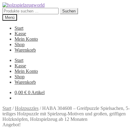
Zur
Zum
Navigation
Inhalt
Suchen
Suchen
springen
springen
nach:
Menü
Start
Kasse
Mein Konto
Shop
Warenkorb
Start
Kasse
Mein Konto
Shop
Warenkorb
0,00
€
0 Artikel
Start
/
Holzpuzzles
/
HABA 304608 – Greifpuzzle Spielsachen, 5-
teiliges Holzpuzzle mit Spielzeug-Motiven und großen, griffigen
Holzknöpfen, Holzspielzeug ab 12 Monaten
Angebot!