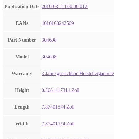
Publication Date
2019-03-11T00:00:01Z
EANs
4010168242569
Part Number
304608
Model
304608
Warranty
3 Jahre gesetzliche Herstellergarantie
Height
0.8661417314 Zoll
Length
7.87401574 Zoll
Width
7.87401574 Zoll