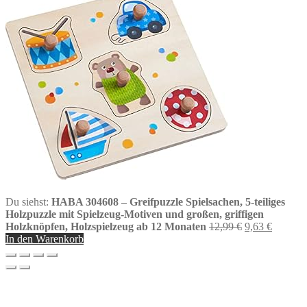
Du siehst:
HABA 304608 – Greifpuzzle Spielsachen, 5-teiliges
Holzpuzzle mit Spielzeug-Motiven und großen, griffigen
Ursprüngliche
Aktuell
Holzknöpfen, Holzspielzeug ab 12 Monaten
12,99
€
9,63
€
Preis
Preis
In den Warenkorb
war:
ist:
12,99 €
9,63 €.