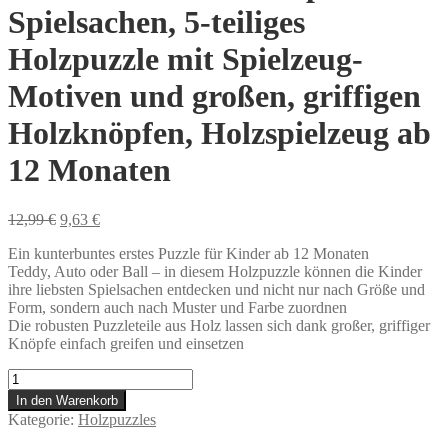
Spielsachen, 5-teiliges
Holzpuzzle mit Spielzeug-
Motiven und großen, griffigen
Holzknöpfen, Holzspielzeug ab
12 Monaten
Ursprünglicher
Aktueller
12,99
€
9,63
€
Preis
Preis
Ein kunterbuntes erstes Puzzle für Kinder ab 12 Monaten
war:
ist:
Teddy, Auto oder Ball – in diesem Holzpuzzle können die Kinder
12,99 €
9,63 €.
ihre liebsten Spielsachen entdecken und nicht nur nach Größe und
Form, sondern auch nach Muster und Farbe zuordnen
Die robusten Puzzleteile aus Holz lassen sich dank großer, griffiger
Knöpfe einfach greifen und einsetzen
HABA
304608
In den Warenkorb
-
Kategorie:
Holzpuzzles
Greifpuzzle