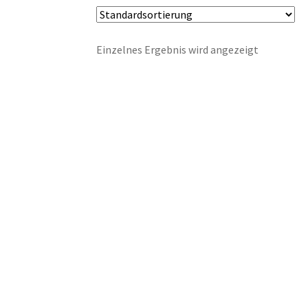
war:
ist:
19,99 €
14,99 €.
Einzelnes Ergebnis wird angezeigt