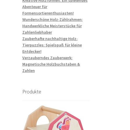
Kreative Holzformen: Ein spielendes
Abenteuer für
Formensortierenthusiasten!
Wunderschöne Holz-Zählrahmen:
Handwerkliche Meisterstücke für
Zahlenliebhaber
Zauberhafte nachhaltige Holz-
Tierpuzzles: Spielspaß für kleine
Entdecker!
Verzauberndes Zauberwerk:
Magnetische Holzbuchstaben &
Zahlen
Produkte