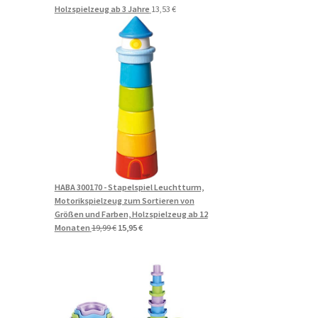
Holzspielzeug ab 3 Jahre
13,53
€
HABA 300170 - Stapelspiel Leuchtturm,
Motorikspielzeug zum Sortieren von
Größen und Farben, Holzspielzeug ab 12
Ursprünglicher
Aktueller
Monaten
19,99
€
15,95
€
Preis
Preis
war:
ist:
19,99 €
15,95 €.