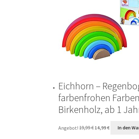
Eichhorn – Regenboge
farbenfrohen Farben, 
Birkenholz, ab 1 Jah
Ursprünglicher
Aktueller
Angebot!
19,99
€
14,99
€
In den Wa
Preis
Preis