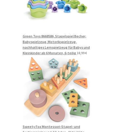
Green Toys 8668586, Stapelspiel Becher,
Babyspielzeug, Motorikspielzeug,
nachhaltiges Lernspielzeug für Babys und
Kleinkinder ab 6 Monaten, 6-teilig
18,99
€
Sweety Fox Montessori-Stapel- und