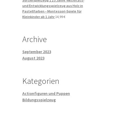
Sortierspielzeug 1 2 3 Jahre -Aktivitäts-
und Entwicklungsspielzeug aus Holz in
Pastellfarben – Montessori-Spiele für
Kleinkinder ab 1 Jahr
14,99
€
Archive
September 2023
August 2023
Kategorien
Actionfiguren und Puppen
Bildungsspielzeug