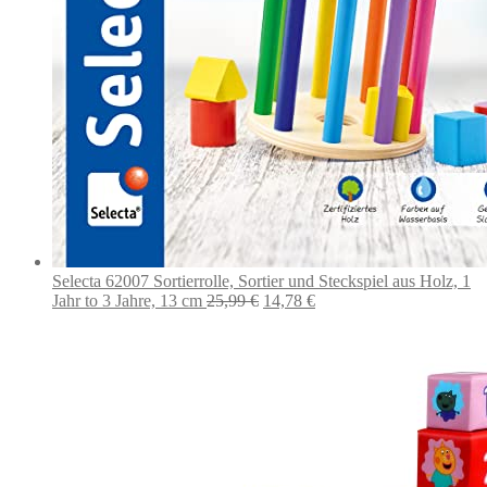
Selecta 62007 Sortierrolle, Sortier und Steckspiel aus Holz, 1
Ursprünglicher
Aktueller
Jahr to 3 Jahre, 13 cm
25,99
€
14,78
€
Preis
Preis
war:
ist:
25,99 €
14,78 €.