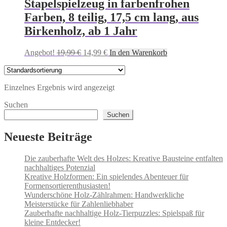
Stapelspielzeug in farbenfrohen
Farben, 8 teilig, 17,5 cm lang, aus
Birkenholz, ab 1 Jahr
Ursprünglicher
Aktueller
Angebot!
19,99
€
14,99
€
In den Warenkorb
Preis
Preis
war:
ist:
19,99 €
14,99 €.
Einzelnes Ergebnis wird angezeigt
Suchen
Suchen
Neueste Beiträge
Die zauberhafte Welt des Holzes: Kreative Bausteine entfalten
nachhaltiges Potenzial
Kreative Holzformen: Ein spielendes Abenteuer für
Formensortierenthusiasten!
Wunderschöne Holz-Zählrahmen: Handwerkliche
Meisterstücke für Zahlenliebhaber
Zauberhafte nachhaltige Holz-Tierpuzzles: Spielspaß für
kleine Entdecker!