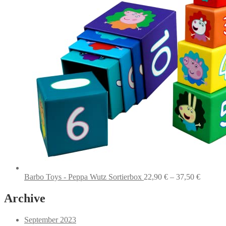
Preissp
Barbo Toys - Peppa Wutz Sortierbox
22,90
€
–
37,50
€
22,90 €
bis
Archive
37,50 €
September 2023