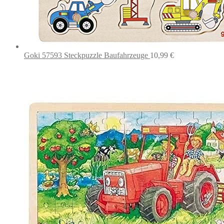
Goki 57593 Steckpuzzle Baufahrzeuge
10,99
€