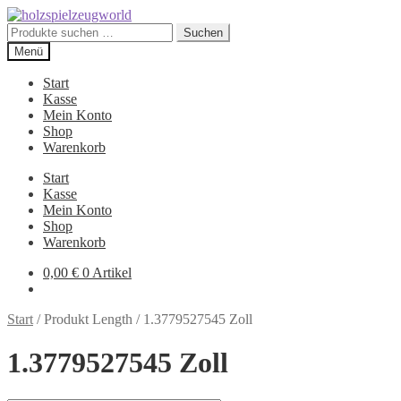
Zur
Zum
Navigation
Inhalt
Suchen
Suchen
springen
springen
nach:
Menü
Start
Kasse
Mein Konto
Shop
Warenkorb
Start
Kasse
Mein Konto
Shop
Warenkorb
0,00
€
0 Artikel
Start
/
Produkt Length
/
1.3779527545 Zoll
1.3779527545 Zoll