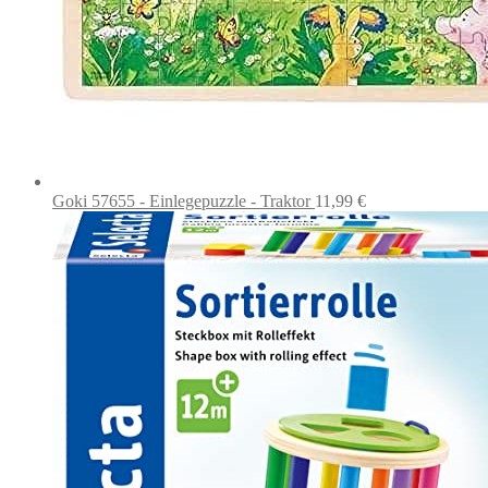
Goki 57655 - Einlegepuzzle - Traktor
11,99
€