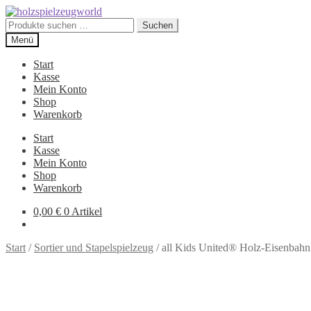
Zur
Zum
Navigation
Inhalt
Suchen
Suchen
springen
springen
nach:
Menü
Start
Kasse
Mein Konto
Shop
Warenkorb
Start
Kasse
Mein Konto
Shop
Warenkorb
0,00
€
0 Artikel
Start
/
Sortier und Stapelspielzeug
/
all Kids United® Holz-Eisenbahn