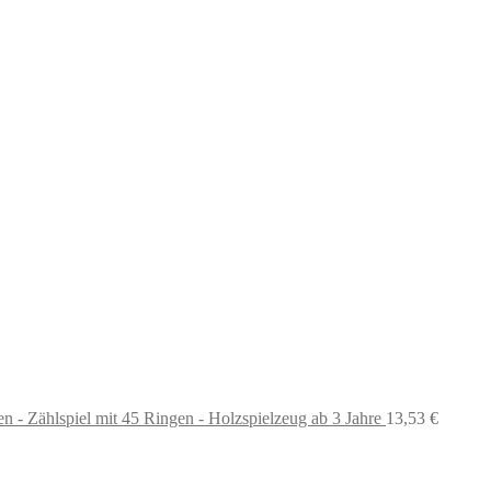
 - Zählspiel mit 45 Ringen - Holzspielzeug ab 3 Jahre
13,53
€
Ursprünglicher
Aktueller
Preis
Preis
war:
ist: