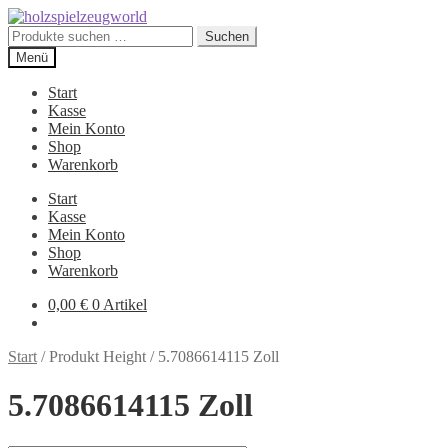
Zur
Zum
Navigation
Inhalt
Suchen
Suchen
springen
springen
nach:
Menü
Start
Kasse
Mein Konto
Shop
Warenkorb
Start
Kasse
Mein Konto
Shop
Warenkorb
0,00
€
0 Artikel
Start
/
Produkt Height
/
5.7086614115 Zoll
5.7086614115 Zoll