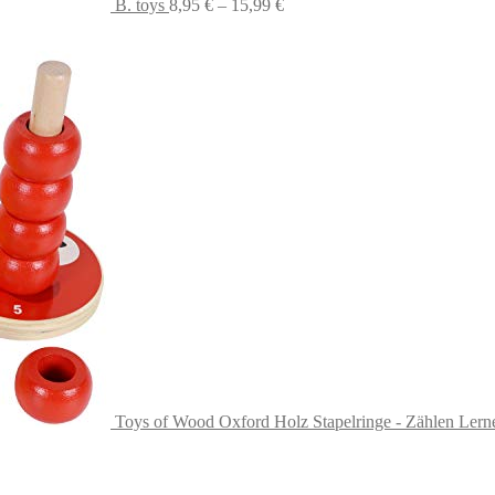
B. toys
8,95
€
–
15,99
€
Toys of Wood Oxford Holz Stapelringe - Zählen Lernen