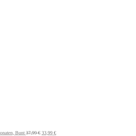
37,99 €
33,99 €.
onaten, Bunt
37,99
€
33,99
€