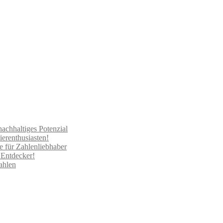
nachhaltiges Potenzial
erenthusiasten!
 für Zahlenliebhaber
 Entdecker!
ahlen
Preisspanne:
8,95 €