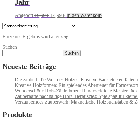
Jahr
Ursprünglicher
Aktueller
Angebot!
19,99
€
14,99
€
In den Warenkorb
Preis
Preis
war:
ist:
19,99 €
14,99 €.
Einzelnes Ergebnis wird angezeigt
Suchen
Suchen
Neueste Beiträge
Die zauberhafte Welt des Holzes: Kreative Bausteine entfalten 
Kreative Holzformen: Ein spielendes Abenteuer für Formensorti
Wunderschöne Holz-Zählrahmen: Handwerkliche Meisterstücke
Zauberhafte nachhaltige Holz-Tierpuzzles: Spielspaß für kleine
Verzauberndes Zauberwerk: Magnetische Holzbuchstaben & Z
Produkte