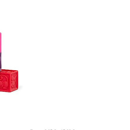
bis
15,99 €