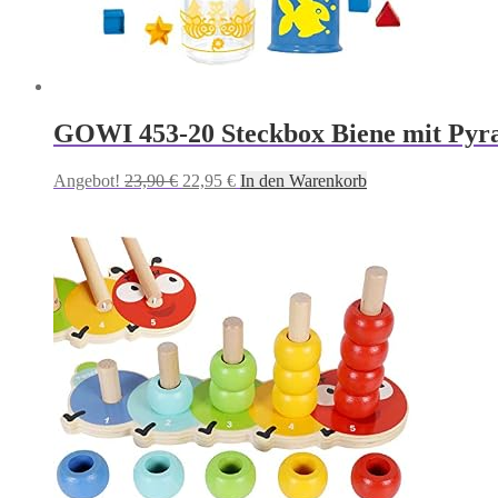
GOWI 453-20 Steckbox Biene mit Pyrami
Ursprünglicher
Aktueller
Angebot!
23,90
€
22,95
€
In den Warenkorb
Preis
Preis
war:
ist:
23,90 €
22,95 €.