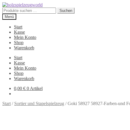
Zur
Zum
Navigation
Inhalt
Suchen
Suchen
springen
springen
nach:
Menü
Start
Kasse
Mein Konto
Shop
Warenkorb
Start
Kasse
Mein Konto
Shop
Warenkorb
0,00
€
0 Artikel
Start
/
Sortier und Stapelspielzeug
/
Goki 58927 58927-Farben-und Fo