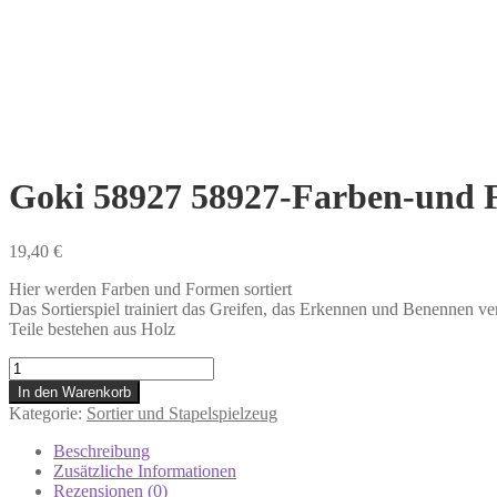
Goki 58927 58927-Farben-und F
19,40
€
Hier werden Farben und Formen sortiert
Das Sortierspiel trainiert das Greifen, das Erkennen und Benennen
Teile bestehen aus Holz
Goki
58927
In den Warenkorb
58927-
Kategorie:
Sortier und Stapelspielzeug
Farben-
und
Beschreibung
Formen
Zusätzliche Informationen
Sortierspiel
Rezensionen (0)